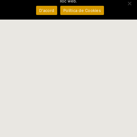
lloc web.
D'acord
Política de Cookies
CONSORCI DE L'ESTANY
DE DILLUNS A DIVENDRES
DE 9 H A 14 H
PLAÇA DELS ESTUDIS, 2
17820 - BANYOLES (GIRONA)
972 576 495