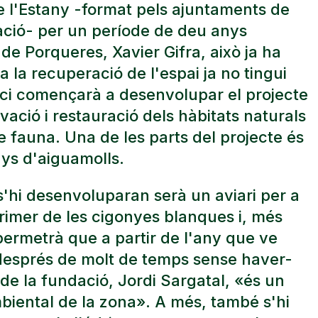
de l'Estany -format pels ajuntaments de
tació- per un període de deu anys
de Porqueres, Xavier Gifra, això ja ha
 la recuperació de l'espai ja no tingui
rci començarà a desenvolupar el projecte
ació i restauració dels hàbitats naturals
e fauna. Una de les parts del projecte és
ys d'aiguamolls.
s'hi desenvoluparan serà un aviari per a
primer de les cigonyes blanques i, més
permetrà que a partir de l'any que ve
s després de molt de temps sense haver-
 de la fundació, Jordi Sargatal, «és un
mbiental de la zona». A més, també s'hi