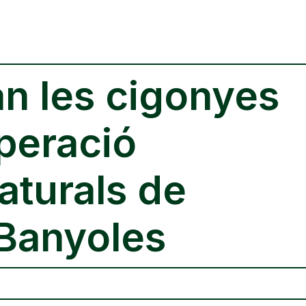
an les cigonyes
uperació
aturals de
 Banyoles