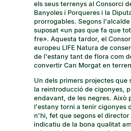
els seus terrenys al Consorci 
Banyoles i Porqueres i la Dipu
prorrogables. Segons l'alcalde 
suposat «un pas que fa que tota
fre». Aquesta tardor, el Conso
europeu LIFE Natura de conserv
de l'estany tant de flora com d
convertir Can Morgat en terren
Un dels primers projectes que 
la reintroducció de cigonyes, 
endavant, de les negres. Això 
l'estany torni a tenir cigonye
n'hi, fet que segons el director
indicatiu de la bona qualitat a