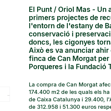
El Punt / Oriol Mas - Un 
primers projectes de rec
l'entorn de l'estany de B
conservació i preservació
doncs, les cigonyes torn
Això es va anunciar ahir
finca de Can Morgat per 
Porqueres i la Fundació T
La compra de Can Morgat afect
174.400 m2 de les quals els ha 
Restauraran el bosc de Can Morgat de Porqueres i hi permetran l’accés públic
de Caixa Catalunya i 29.400, 
de 312.958 i 51.300 euros resp