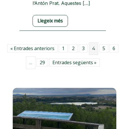
l’Antón Prat. Aquestes […]
Llegeix més
« Entrades anteriors
1
2
3
5
6
4
29
Entrades següents »
…