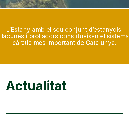
L’Estany amb el seu conjunt d’estanyols,
llacunes i brolladors constitueixen el sistema
càrstic més important de Catalunya.
Actualitat