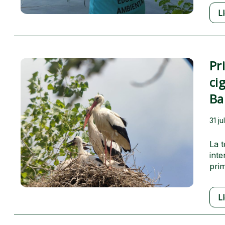
L
Pr
ci
Ba
31 ju
La t
inte
pri
L