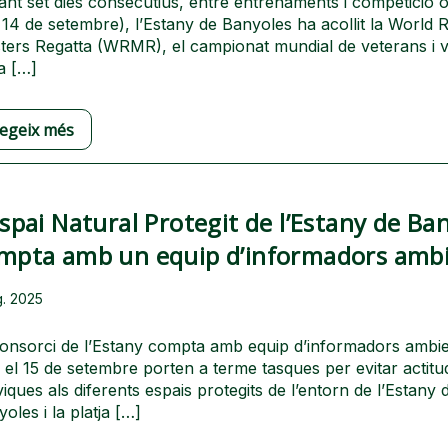
nt set dies consecutius, entre entrenaments i competició of
 14 de setembre), l’Estany de Banyoles ha acollit la World
ters Regatta (WRMR), el campionat mundial de veterans i 
a […]
legeix més
Espai Natural Protegit de l’Estany de Ba
mpta amb un equip d’informadors ambi
g. 2025
Consorci de l’Estany compta amb equip d’informadors ambie
 el 15 de setembre porten a terme tasques per evitar actitu
viques als diferents espais protegits de l’entorn de l’Estany 
oles i la platja […]