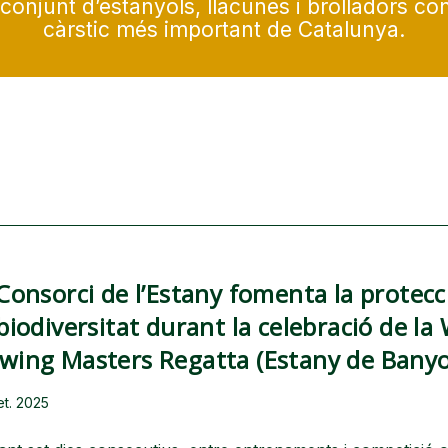
conjunt d’estanyols, llacunes i brolladors con
càrstic més important de Catalunya.
 Consorci de l’Estany fomenta la protecc
 biodiversitat durant la celebració de la
wing Masters Regatta (Estany de Banyo
et. 2025