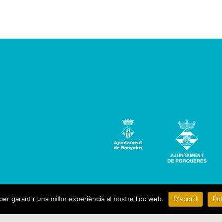
per garantir una millor experiència al nostre lloc web.
D'acord
Pol