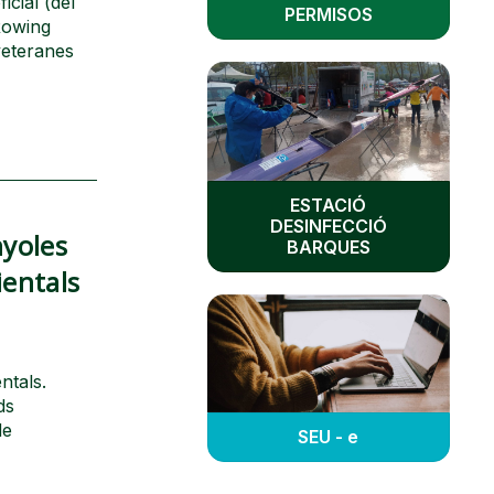
icial (del
PERMISOS
 Rowing
veteranes
ESTACIÓ
DESINFECCIÓ
nyoles
BARQUES
entals
ntals.
ds
de
SEU - e