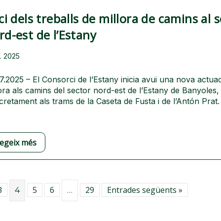
ici dels treballs de millora de camins al 
rd-est de l’Estany
l. 2025
7.2025 – El Consorci de l’Estany inicia avui una nova actua
ora als camins del sector nord-est de l’Estany de Banyoles,
retament als trams de la Caseta de Fusta i de l’Antón Prat
legeix més
3
5
6
29
Entrades següents »
4
…