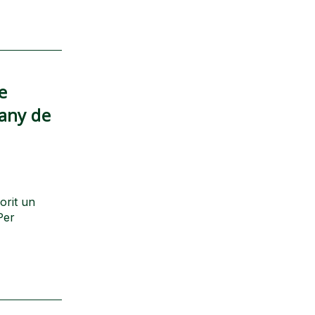
e
tany de
orit un
Per