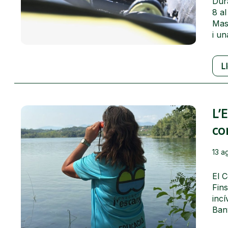
Dura
8 al
Mas
i un
L
L’
co
13 a
El 
Fins
incí
Bany