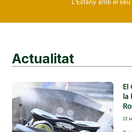
L’Estany amb el seu 
Actualitat
El
la
Ro
22 s