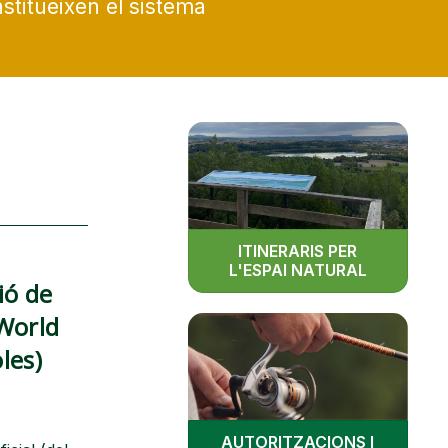
stitueixen el sistema
ITINERARIS PER
L'ESPAI NATURAL
ió de
 World
les)
AUTORITZACIONS I