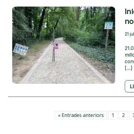
In
no
21 ju
21.0
mill
conc
[…]
L
« Entrades anteriors
1
2