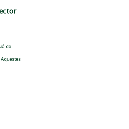
sector
ció de
. Aquestes