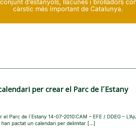
conjunt d’estanyols, llacunes i brolladors con
càrstic més important de Catalunya.
calendari per crear el Parc de l´Estany
ear el Parc de l´Estany 14-07-2010:CAM – EFE / DDEG – L’A
a han pactat un calendari per delimitar […]