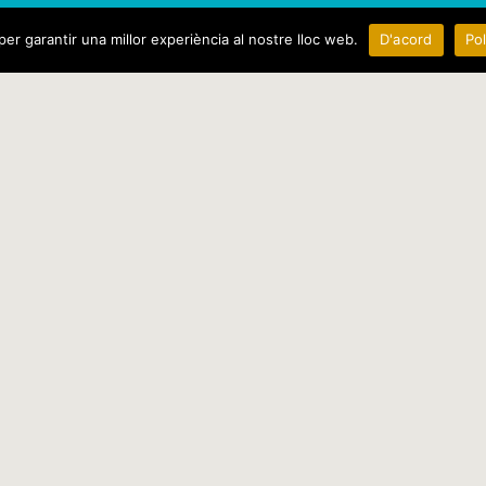
per garantir una millor experiència al nostre lloc web.
D'acord
Pol
PLAÇA DELS ESTUDIS, 2
17820 - BANYOLES
(GIRONA)
972 576 495
consorci@consorcidelestany.org