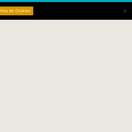
ítica de Cookies
Avís legal
Política de protecció de
dades
Política de cookies
Dissey web: Estudi Oliver
Gràfic
Imatges web: Sílvia Puig
Planells