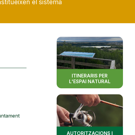
stitueixen el sistema
ITINERARIS PER
L'ESPAI NATURAL
juntament
AUTORITZACIONS I