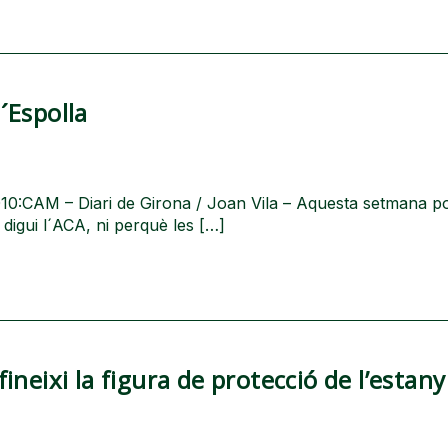
d´Espolla
-2010:CAM – Diari de Girona / Joan Vila – Aquesta setmana p
digui l´ACA, ni perquè les […]
neixi la figura de protecció de l’estany