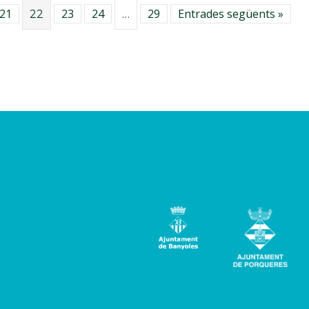
21
23
24
29
Entrades següents »
22
…