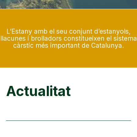
L’Estany amb el seu conjunt d’estanyols,
llacunes i brolladors constitueixen el sistema
càrstic més important de Catalunya.
Actualitat