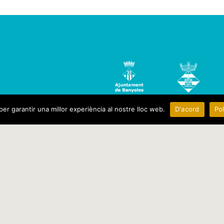
per garantir una millor experiència al nostre lloc web.
D'acord
Pol
PLAÇA DELS ESTUDIS, 2
17820 - BANYOLES
(GIRONA)
972 576 495