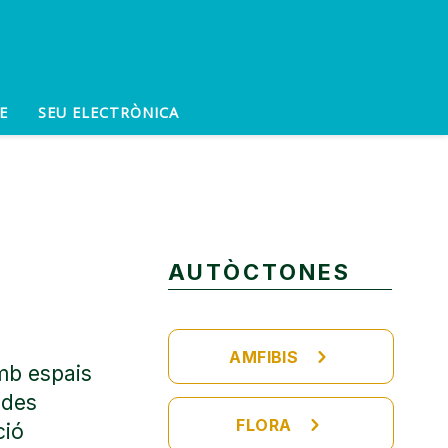
E
SEU ELECTRÒNICA
AUTÒCTONES
AMFIBIS
mb espais
ides
FLORA
ció