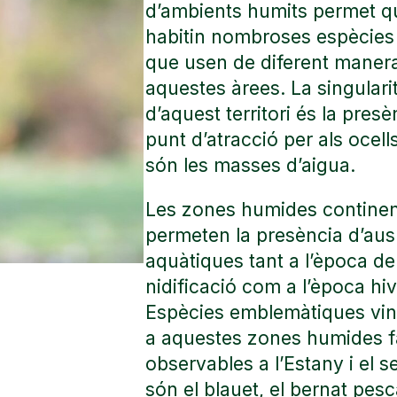
d’ambients humits permet q
habitin nombroses espècies
que usen de diferent maner
aquestes àrees. La singulari
d’aquest territori és la pres
punt d’atracció per als ocel
són les masses d’aigua.
Les zones humides continen
permeten la presència d’aus
aquàtiques tant a l’època de
nidificació com a l’època hi
Espècies emblemàtiques vi
a aquestes zones humides f
observables a l’Estany i el 
són el blauet, el bernat pesc