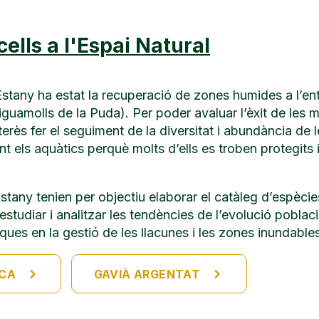
lls a l'Espai Natural
’Estany ha estat la recuperació de zones humides a l’en
uamolls de la Puda). Per poder avaluar l’èxit de les 
erès fer el seguiment de la diversitat i abundància de l
nt els aquàtics perquè molts d’ells es troben protegits 
tany tenien per objectiu elaborar el catàleg d’espècie
 estudiar i analitzar les tendències de l’evolució poblac
iques en la gestió de les llacunes i les zones inundable
NCA
GAVIÀ ARGENTAT