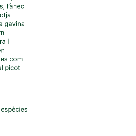
s, l’ànec
fotja
la gavina
rn
a i
en
ies com
el picot
 espècies