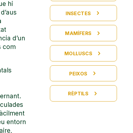
ue hi
 d’aus
INSECTES
a
tat
MAMÍFERS
ència d’un
ls com
MOL·LUSCS
tals
PEIXOS
RÈPTILS
vernant.
nculades
àcilment
seu entorn
aire,