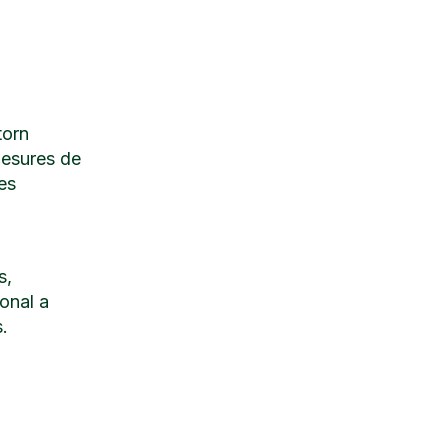
torn
mesures de
es
i
s,
ional a
s.