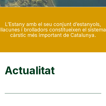
L’Estany amb el seu conjunt d’estanyols,
llacunes i brolladors constitueixen el sistema
càrstic més important de Catalunya.
Actualitat