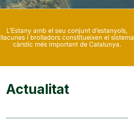
L’Estany amb el seu conjunt d’estanyols,
llacunes i brolladors constitueixen el sistema
càrstic més important de Catalunya.
Actualitat