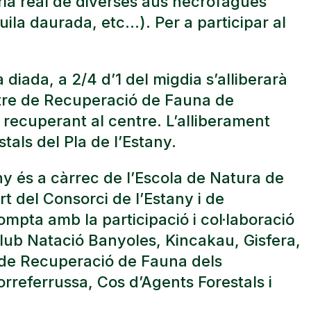
a real de diverses aus necròfagues
ila daurada, etc...). Per a participar al
diada, a 2/4 d’1 del migdia s’alliberarà
ntre de Recuperació de Fauna de
t recuperant al centre. L’alliberament
tals del Pla de l’Estany.
any és a càrrec de l’Escola de Natura de
t del Consorci de l’Estany i de
mpta amb la participació i col·laboració
Club Natació Banyoles, Kincakau, Gisfera,
 de Recuperació de Fauna dels
rreferrussa, Cos d’Agents Forestals i