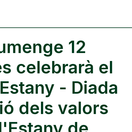
iumenge 12
s celebrarà el
'Estany - Diada
ió dels valors
l'Estany de