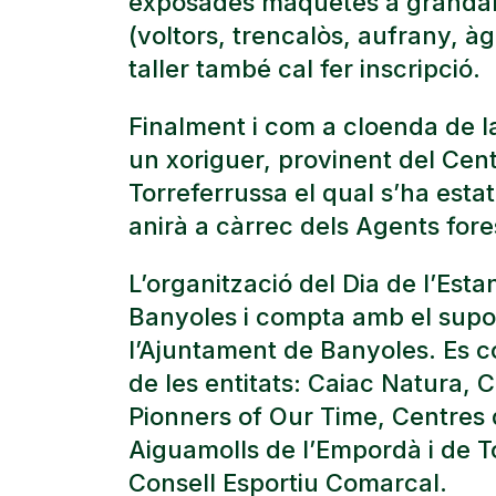
exposades maquetes a grandàri
(voltors, trencalòs, aufrany, àgu
taller també cal fer inscripció.
Finalment i com a cloenda de la 
un xoriguer, provinent del Ce
Torreferrussa el qual s’ha esta
anirà a càrrec dels Agents fores
L’organització del Dia de l’Est
Banyoles i compta amb el supor
l’Ajuntament de Banyoles. Es co
de les entitats: Caiac Natura, 
Pionners of Our Time, Centres
Aiguamolls de l’Empordà i de To
Consell Esportiu Comarcal.