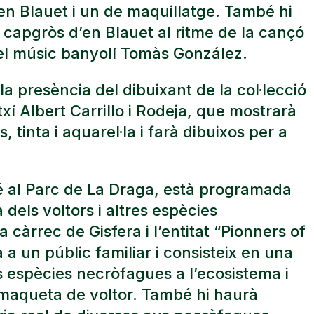
en Blauet i un de maquillatge. També hi
l capgròs d’en Blauet al ritme de la cançó
del músic banyolí Tomàs González.
 presència del dibuixant de la col·lecció
xí Albert Carrillo i Rodeja, que mostrarà
, tinta i aquarel·la i farà dibuixos per a
mbé al Parc de La Draga, està programada
a dels voltors i altres espècies
càrrec de Gisfera i l’entitat “Pionners of
a a un públic familiar i consisteix en una
s espècies necròfagues a l’ecosistema i
 maqueta de voltor. També hi haurà