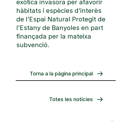
exòtica invasora per afavorir
hàbitats i espècies d’interès
de l’Espai Natural Protegit de
l’Estany de Banyoles en part
finançada per la mateixa
subvenció.
Torna a la pàgina principal
Totes les notícies
Navegació
S’impulsa prova pilot de gestió d’aiguamolls amb la pastura amb búfals d’aigua