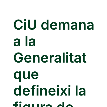
CiU demana
a la
Generalitat
que
defineixi la
figura de