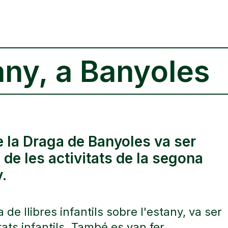
any, a Banyoles
de la Draga de Banyoles va ser
i de les activitats de la segona
.
 de llibres infantils sobre l'estany, va ser
itats infantils. També es van fer